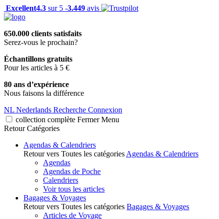
Excellent
4.3
sur 5 -
3.449
avis
650.000 clients satisfaits
Serez-vous le prochain?
Échantillons gratuits
Pour les articles à 5 €
80 ans d’expérience
Nous faisons la différence
NL
Nederlands
Recherche
Connexion
collection complète
Fermer
Menu
Retour
Catégories
Agendas & Calendriers
Retour vers Toutes les catégories
Agendas & Calendriers
Agendas
Agendas de Poche
Calendriers
Voir tous les articles
Bagages & Voyages
Retour vers Toutes les catégories
Bagages & Voyages
Articles de Voyage