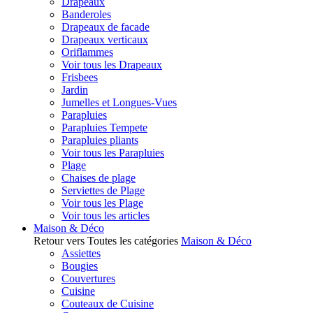
Drapeaux
Banderoles
Drapeaux de facade
Drapeaux verticaux
Oriflammes
Voir tous les Drapeaux
Frisbees
Jardin
Jumelles et Longues-Vues
Parapluies
Parapluies Tempete
Parapluies pliants
Voir tous les Parapluies
Plage
Chaises de plage
Serviettes de Plage
Voir tous les Plage
Voir tous les articles
Maison & Déco
Retour vers Toutes les catégories
Maison & Déco
Assiettes
Bougies
Couvertures
Cuisine
Couteaux de Cuisine