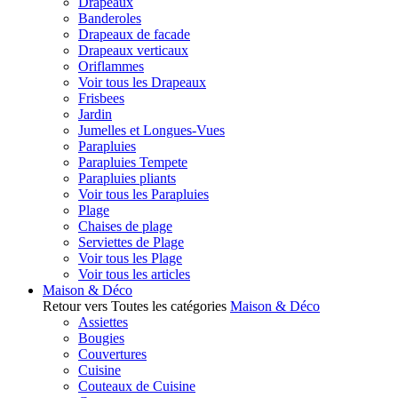
Drapeaux
Banderoles
Drapeaux de facade
Drapeaux verticaux
Oriflammes
Voir tous les Drapeaux
Frisbees
Jardin
Jumelles et Longues-Vues
Parapluies
Parapluies Tempete
Parapluies pliants
Voir tous les Parapluies
Plage
Chaises de plage
Serviettes de Plage
Voir tous les Plage
Voir tous les articles
Maison & Déco
Retour vers Toutes les catégories
Maison & Déco
Assiettes
Bougies
Couvertures
Cuisine
Couteaux de Cuisine