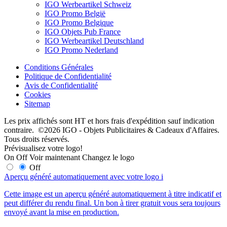
IGO Werbeartikel Schweiz
IGO Promo België
IGO Promo Belgique
IGO Objets Pub France
IGO Werbeartikel Deutschland
IGO Promo Nederland
Conditions Générales
Politique de Confidentialité
Avis de Confidentialité
Cookies
Sitemap
Les prix affichés sont HT et hors frais d'expédition sauf indication
contraire. ©2026 IGO - Objets Publicitaires & Cadeaux d'Affaires.
Tous droits réservés.
Prévisualisez votre logo!
On
Off
Voir maintenant
Changez le logo
Off
Aperçu généré automatiquement avec votre logo
i
Cette image est un aperçu généré automatiquement à titre indicatif et
peut différer du rendu final. Un bon à tirer gratuit vous sera toujours
envoyé avant la mise en production.