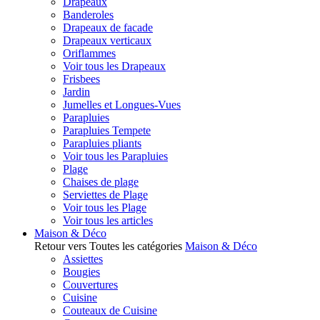
Drapeaux
Banderoles
Drapeaux de facade
Drapeaux verticaux
Oriflammes
Voir tous les Drapeaux
Frisbees
Jardin
Jumelles et Longues-Vues
Parapluies
Parapluies Tempete
Parapluies pliants
Voir tous les Parapluies
Plage
Chaises de plage
Serviettes de Plage
Voir tous les Plage
Voir tous les articles
Maison & Déco
Retour vers Toutes les catégories
Maison & Déco
Assiettes
Bougies
Couvertures
Cuisine
Couteaux de Cuisine