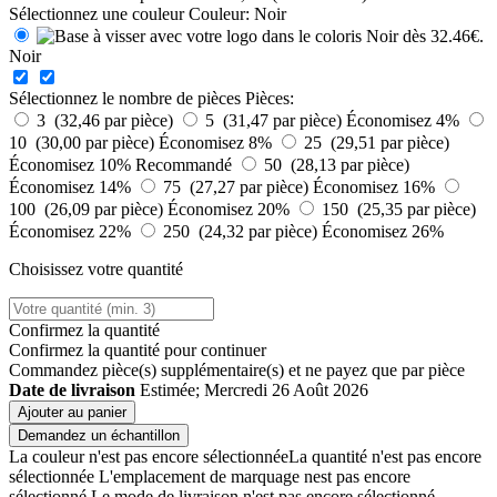
Sélectionnez une couleur
Couleur:
Noir
Noir
Sélectionnez le nombre de pièces
Pièces:
3 (32,46 par pièce)
5 (31,47 par pièce)
Économisez 4%
10 (30,00 par pièce)
Économisez 8%
25 (29,51 par pièce)
Économisez 10%
Recommandé
50 (28,13 par pièce)
Économisez 14%
75 (27,27 par pièce)
Économisez 16%
100 (26,09 par pièce)
Économisez 20%
150 (25,35 par pièce)
Économisez 22%
250 (24,32 par pièce)
Économisez 26%
Choisissez votre quantité
Confirmez la quantité
Confirmez la quantité pour continuer
Commandez
pièce(s) supplémentaire(s) et ne payez que
par pièce
Date de livraison
Estimée; Mercredi 26 Août 2026
Ajouter au panier
Demandez un échantillon
La couleur n'est pas encore sélectionnée
La quantité n'est pas encore
sélectionnée
L'emplacement de marquage nest pas encore
sélectionné
Le mode de livraison n'est pas encore sélectionné