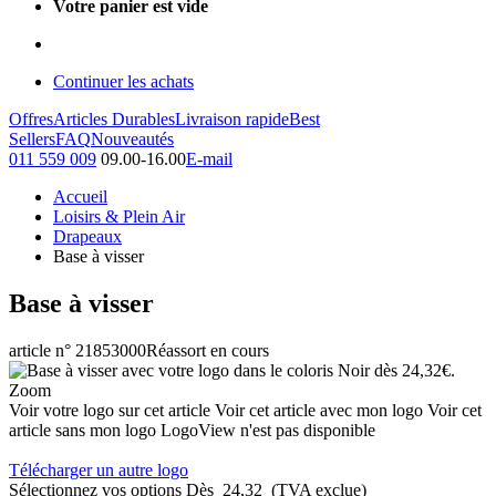
Votre panier est vide
Continuer les achats
Offres
Articles Durables
Livraison rapide
Best
Sellers
FAQ
Nouveautés
011 559 009
09.00-16.00
E-mail
Accueil
Loisirs & Plein Air
Drapeaux
Base à visser
Base à visser
article n° 21853000
Réassort en cours
Zoom
Voir votre logo sur cet article
Voir cet article avec mon logo
Voir cet
article sans mon logo
LogoView n'est pas disponible
Télécharger un autre logo
Sélectionnez vos options
Dès
24,32
(TVA exclue)