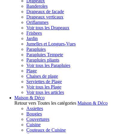
Drapeaux
Banderoles
Drapeaux de facade
Drapeaux verticaux
Oriflammes
Voir tous les Drapeaux
Frisbees
Jardin
Jumelles et Longues-Vues
Parapluies
Parapluies Tempete
Parapluies pliants
Voir tous les Parapluies
Plage
Chaises de plage
Serviettes de Plage
Voir tous les Plage
Voir tous les articles
Maison & Déco
Retour vers Toutes les catégories
Maison & Déco
Assiettes
Bougies
Couvertures
Cuisine
Couteaux de Cuisine