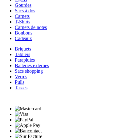
Gourdes
Sacs à dos
Carnets
T-Shirts
Carnets de notes
Bonbons
Cadeaux
Briquets
Tabliers
Parapluies
Batteries externes
Sacs shopping
Verres
Pulls
Tasses