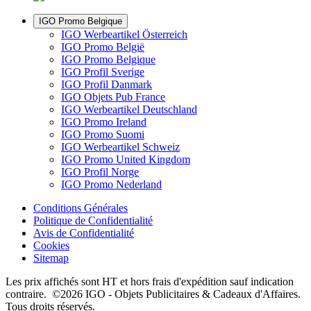
IGO Promo Belgique
IGO Werbeartikel Österreich
IGO Promo België
IGO Promo Belgique
IGO Profil Sverige
IGO Profil Danmark
IGO Objets Pub France
IGO Werbeartikel Deutschland
IGO Promo Ireland
IGO Promo Suomi
IGO Werbeartikel Schweiz
IGO Promo United Kingdom
IGO Profil Norge
IGO Promo Nederland
Conditions Générales
Politique de Confidentialité
Avis de Confidentialité
Cookies
Sitemap
Les prix affichés sont HT et hors frais d'expédition sauf indication
contraire. ©2026 IGO - Objets Publicitaires & Cadeaux d'Affaires.
Tous droits réservés.