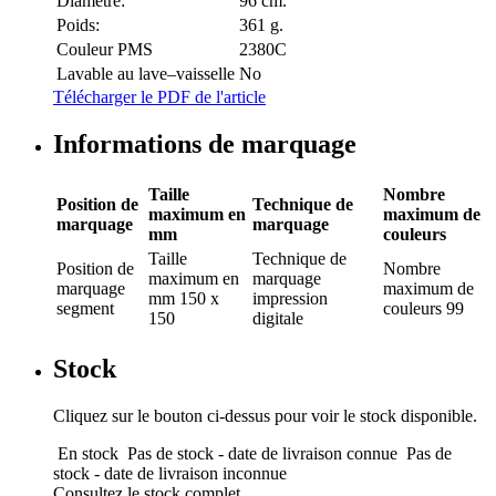
Diamètre:
96 cm.
Poids:
361 g.
Couleur PMS
2380C
Lavable au lave–vaisselle
No
Télécharger le PDF de l'article
Informations de marquage
Taille
Nombre
Position de
Technique de
maximum en
maximum de
marquage
marquage
mm
couleurs
Taille
Technique de
Position de
Nombre
maximum en
marquage
marquage
maximum de
mm
150 x
impression
segment
couleurs
99
150
digitale
Stock
Cliquez sur le bouton ci-dessus pour voir le stock disponible.
En stock
Pas de stock - date de livraison connue
Pas de
stock - date de livraison inconnue
Consultez le stock complet