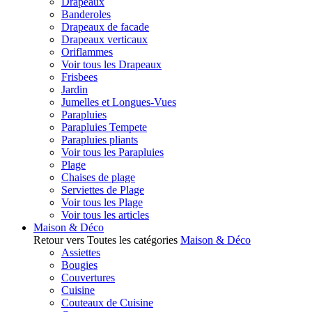
Drapeaux
Banderoles
Drapeaux de facade
Drapeaux verticaux
Oriflammes
Voir tous les Drapeaux
Frisbees
Jardin
Jumelles et Longues-Vues
Parapluies
Parapluies Tempete
Parapluies pliants
Voir tous les Parapluies
Plage
Chaises de plage
Serviettes de Plage
Voir tous les Plage
Voir tous les articles
Maison & Déco
Retour vers Toutes les catégories
Maison & Déco
Assiettes
Bougies
Couvertures
Cuisine
Couteaux de Cuisine