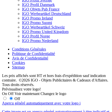
IGO Profil Sverige
IGO Profil Danmark
IGO Objets Pub France
IGO Werbeartikel Deutschland
IGO Promo Ireland
IGO Promo Suomi
IGO Werbeartikel Schweiz
IGO Promo United Kingdom
IGO Profil Norge
IGO Promo Nederland
Conditions Générales
Politique de Confidentialité
Avis de Confidentialité
Cookies
Sitemap
Les prix affichés sont HT et hors frais d'expédition sauf indication
contraire. ©2026 IGO - Objets Publicitaires & Cadeaux d'Affaires.
Tous droits réservés.
Prévisualisez votre logo!
On
Off
Voir maintenant
Changez le logo
Off
Aperçu généré automatiquement avec votre logo
i
Cette image est un aperçu généré automatiquement à titre indicatif et