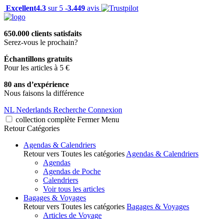
Excellent
4.3
sur 5 -
3.449
avis
650.000 clients satisfaits
Serez-vous le prochain?
Échantillons gratuits
Pour les articles à 5 €
80 ans d’expérience
Nous faisons la différence
NL
Nederlands
Recherche
Connexion
collection complète
Fermer
Menu
Retour
Catégories
Agendas & Calendriers
Retour vers Toutes les catégories
Agendas & Calendriers
Agendas
Agendas de Poche
Calendriers
Voir tous les articles
Bagages & Voyages
Retour vers Toutes les catégories
Bagages & Voyages
Articles de Voyage