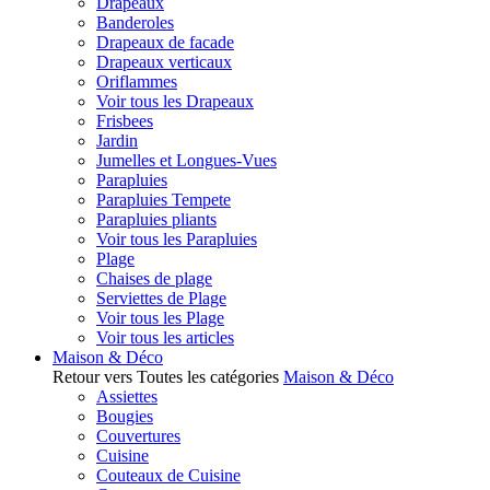
Drapeaux
Banderoles
Drapeaux de facade
Drapeaux verticaux
Oriflammes
Voir tous les Drapeaux
Frisbees
Jardin
Jumelles et Longues-Vues
Parapluies
Parapluies Tempete
Parapluies pliants
Voir tous les Parapluies
Plage
Chaises de plage
Serviettes de Plage
Voir tous les Plage
Voir tous les articles
Maison & Déco
Retour vers Toutes les catégories
Maison & Déco
Assiettes
Bougies
Couvertures
Cuisine
Couteaux de Cuisine