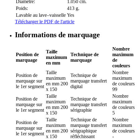
Diamètre:
1.050 cm.
Poids:
413 g.
Lavable au lave–vaisselle
Yes
Télécharger le PDF de l'article
Informations de marquage
Nombre
Taille
Position de
Technique de
maximum
maximum
marquage
marquage
de
en mm
couleurs
Taille
Nombre
Position de
Technique de
maximum
maximum
marquage
sur
marquage
transfert
en mm
200
de couleurs
le 1er segment
digital
x 150
99
Taille
Nombre
Position de
Technique de
maximum
maximum
marquage
sur
marquage
transfert
en mm
200
de couleurs
le 1er segment
sérigraphie
x 150
5
Taille
Technique de
Nombre
Position de
maximum
marquage
transfert
maximum
marquage
sur
en mm
200
sérigraphique
de couleurs
le 1er segment
x 150
réfléchissant
-