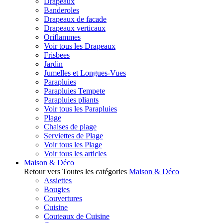
Drapeaux
Banderoles
Drapeaux de facade
Drapeaux verticaux
Oriflammes
Voir tous les Drapeaux
Frisbees
Jardin
Jumelles et Longues-Vues
Parapluies
Parapluies Tempete
Parapluies pliants
Voir tous les Parapluies
Plage
Chaises de plage
Serviettes de Plage
Voir tous les Plage
Voir tous les articles
Maison & Déco
Retour vers Toutes les catégories
Maison & Déco
Assiettes
Bougies
Couvertures
Cuisine
Couteaux de Cuisine