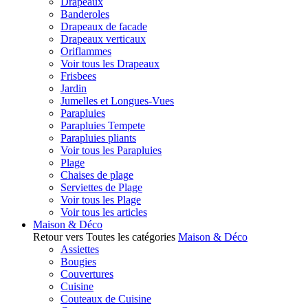
Drapeaux
Banderoles
Drapeaux de facade
Drapeaux verticaux
Oriflammes
Voir tous les Drapeaux
Frisbees
Jardin
Jumelles et Longues-Vues
Parapluies
Parapluies Tempete
Parapluies pliants
Voir tous les Parapluies
Plage
Chaises de plage
Serviettes de Plage
Voir tous les Plage
Voir tous les articles
Maison & Déco
Retour vers Toutes les catégories
Maison & Déco
Assiettes
Bougies
Couvertures
Cuisine
Couteaux de Cuisine