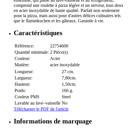
ensemble, qui passe au lave-vaisselle et au réfrigérateur,
comprend une roulette à pizza légère et un serveur, tous deux
en acier inoxydable de haute qualité. Parfait non seulement
pour la pizza, mais aussi pour d'autres délices culinaires tels
que le flammkuchen et les gâteaux. Garantie à vie.
Caractéristiques
Référence:
22754600
Quantité minimale:
2 Pièce(s)
Couleur:
Acier
Matière:
acier inoxydable
Longueur:
27 cm.
Largueur:
7,80cm.
Hauteur:
1,50cm.
Poids:
166 g.
Couleur PMS
Steel
Lavable au lave–vaisselle
No
Télécharger le PDF de l'article
Informations de marquage