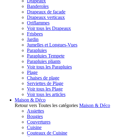
Drapeaux
Banderoles
Drapeaux de facade
Drapeaux verticaux
Oriflammes
Voir tous les Drapeaux
Frisbees
Jardin
Jumelles et Longues-Vues
Parapluies
Parapluies Tempete
Parapluies pliants
Voir tous les Parapluies
Plage
Chaises de plage
Serviettes de Plage
Voir tous les Plage
Voir tous les articles
Maison & Déco
Retour vers Toutes les catégories
Maison & Déco
Assiettes
Bougies
Couvertures
Cuisine
Couteaux de Cuisine