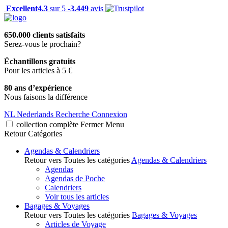
Excellent
4.3
sur 5 -
3.449
avis
650.000 clients satisfaits
Serez-vous le prochain?
Échantillons gratuits
Pour les articles à 5 €
80 ans d’expérience
Nous faisons la différence
NL
Nederlands
Recherche
Connexion
collection complète
Fermer
Menu
Retour
Catégories
Agendas & Calendriers
Retour vers Toutes les catégories
Agendas & Calendriers
Agendas
Agendas de Poche
Calendriers
Voir tous les articles
Bagages & Voyages
Retour vers Toutes les catégories
Bagages & Voyages
Articles de Voyage