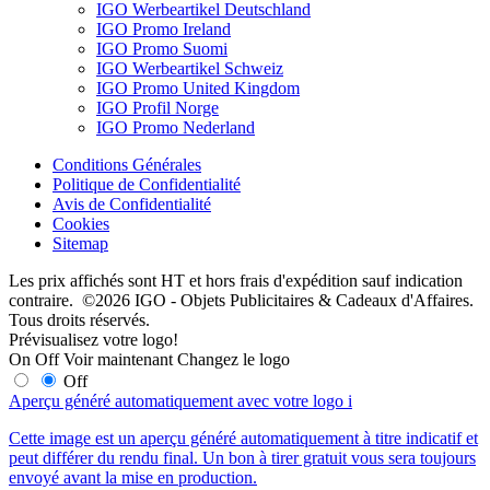
IGO Werbeartikel Deutschland
IGO Promo Ireland
IGO Promo Suomi
IGO Werbeartikel Schweiz
IGO Promo United Kingdom
IGO Profil Norge
IGO Promo Nederland
Conditions Générales
Politique de Confidentialité
Avis de Confidentialité
Cookies
Sitemap
Les prix affichés sont HT et hors frais d'expédition sauf indication
contraire. ©2026 IGO - Objets Publicitaires & Cadeaux d'Affaires.
Tous droits réservés.
Prévisualisez votre logo!
On
Off
Voir maintenant
Changez le logo
Off
Aperçu généré automatiquement avec votre logo
i
Cette image est un aperçu généré automatiquement à titre indicatif et
peut différer du rendu final. Un bon à tirer gratuit vous sera toujours
envoyé avant la mise en production.