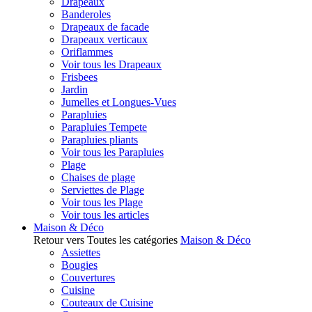
Drapeaux
Banderoles
Drapeaux de facade
Drapeaux verticaux
Oriflammes
Voir tous les Drapeaux
Frisbees
Jardin
Jumelles et Longues-Vues
Parapluies
Parapluies Tempete
Parapluies pliants
Voir tous les Parapluies
Plage
Chaises de plage
Serviettes de Plage
Voir tous les Plage
Voir tous les articles
Maison & Déco
Retour vers Toutes les catégories
Maison & Déco
Assiettes
Bougies
Couvertures
Cuisine
Couteaux de Cuisine