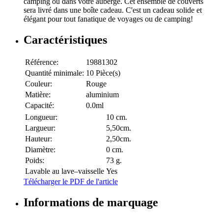
camping ou dans votre auberge. Cet ensemble de couverts
sera livré dans une boîte cadeau. C'est un cadeau solide et
élégant pour tout fanatique de voyages ou de camping!
Caractéristiques
Référence:
19881302
Quantité minimale:
10 Pièce(s)
Couleur:
Rouge
Matière:
aluminium
Capacité:
0.0ml
Longueur:
10 cm.
Largueur:
5,50cm.
Hauteur:
2,50cm.
Diamètre:
0 cm.
Poids:
73 g.
Lavable au lave–vaisselle
Yes
Télécharger le PDF de l'article
Informations de marquage