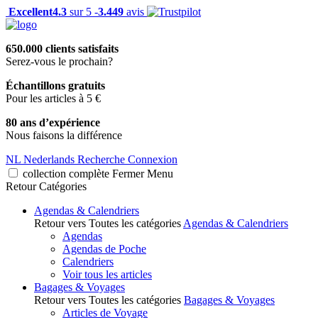
Excellent
4.3
sur 5 -
3.449
avis
650.000 clients satisfaits
Serez-vous le prochain?
Échantillons gratuits
Pour les articles à 5 €
80 ans d’expérience
Nous faisons la différence
NL
Nederlands
Recherche
Connexion
collection complète
Fermer
Menu
Retour
Catégories
Agendas & Calendriers
Retour vers Toutes les catégories
Agendas & Calendriers
Agendas
Agendas de Poche
Calendriers
Voir tous les articles
Bagages & Voyages
Retour vers Toutes les catégories
Bagages & Voyages
Articles de Voyage