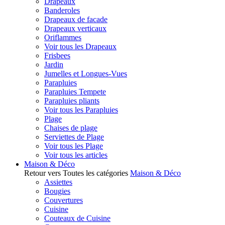
Drapeaux
Banderoles
Drapeaux de facade
Drapeaux verticaux
Oriflammes
Voir tous les Drapeaux
Frisbees
Jardin
Jumelles et Longues-Vues
Parapluies
Parapluies Tempete
Parapluies pliants
Voir tous les Parapluies
Plage
Chaises de plage
Serviettes de Plage
Voir tous les Plage
Voir tous les articles
Maison & Déco
Retour vers Toutes les catégories
Maison & Déco
Assiettes
Bougies
Couvertures
Cuisine
Couteaux de Cuisine