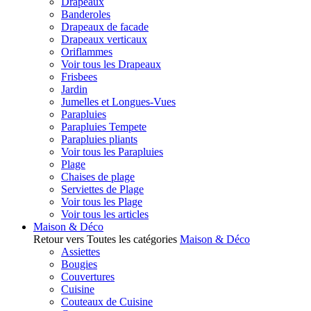
Drapeaux
Banderoles
Drapeaux de facade
Drapeaux verticaux
Oriflammes
Voir tous les Drapeaux
Frisbees
Jardin
Jumelles et Longues-Vues
Parapluies
Parapluies Tempete
Parapluies pliants
Voir tous les Parapluies
Plage
Chaises de plage
Serviettes de Plage
Voir tous les Plage
Voir tous les articles
Maison & Déco
Retour vers Toutes les catégories
Maison & Déco
Assiettes
Bougies
Couvertures
Cuisine
Couteaux de Cuisine