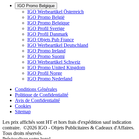
IGO Promo Belgique
IGO Werbeartikel Österreich
IGO Promo België
IGO Promo Belgique
IGO Profil Sverige
IGO Profil Danmark
IGO Objets Pub France
IGO Werbeartikel Deutschland
IGO Promo Ireland
IGO Promo Suomi
IGO Werbeartikel Schweiz
IGO Promo United Kingdom
IGO Profil Norge
IGO Promo Nederland
Conditions Générales
Politique de Confidentialité
Avis de Confidentialité
Cookies
Sitemap
Les prix affichés sont HT et hors frais d'expédition sauf indication
contraire. ©2026 IGO - Objets Publicitaires & Cadeaux d'Affaires.
Tous droits réservés.
Prévisualisez votre logo!