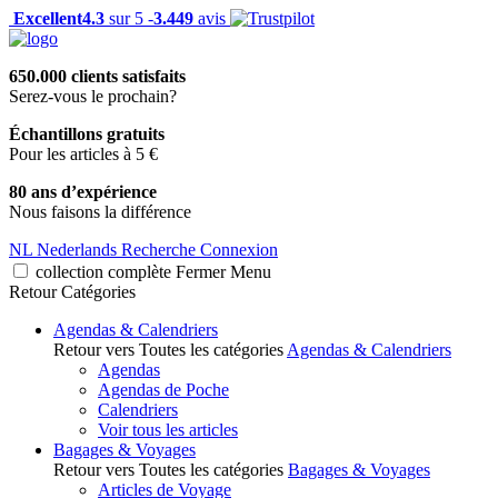
Excellent
4.3
sur 5 -
3.449
avis
650.000 clients satisfaits
Serez-vous le prochain?
Échantillons gratuits
Pour les articles à 5 €
80 ans d’expérience
Nous faisons la différence
NL
Nederlands
Recherche
Connexion
collection complète
Fermer
Menu
Retour
Catégories
Agendas & Calendriers
Retour vers Toutes les catégories
Agendas & Calendriers
Agendas
Agendas de Poche
Calendriers
Voir tous les articles
Bagages & Voyages
Retour vers Toutes les catégories
Bagages & Voyages
Articles de Voyage