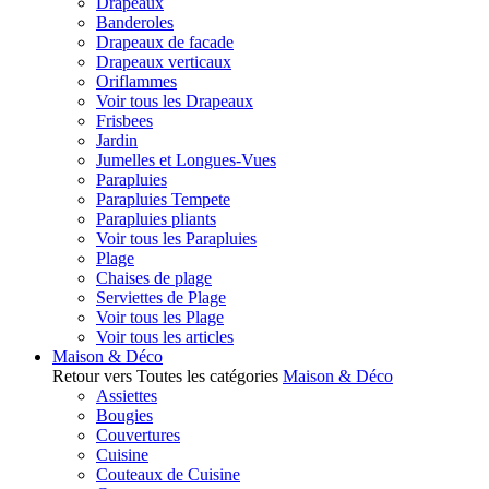
Drapeaux
Banderoles
Drapeaux de facade
Drapeaux verticaux
Oriflammes
Voir tous les Drapeaux
Frisbees
Jardin
Jumelles et Longues-Vues
Parapluies
Parapluies Tempete
Parapluies pliants
Voir tous les Parapluies
Plage
Chaises de plage
Serviettes de Plage
Voir tous les Plage
Voir tous les articles
Maison & Déco
Retour vers Toutes les catégories
Maison & Déco
Assiettes
Bougies
Couvertures
Cuisine
Couteaux de Cuisine