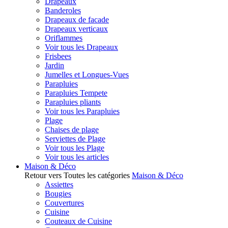
Drapeaux
Banderoles
Drapeaux de facade
Drapeaux verticaux
Oriflammes
Voir tous les Drapeaux
Frisbees
Jardin
Jumelles et Longues-Vues
Parapluies
Parapluies Tempete
Parapluies pliants
Voir tous les Parapluies
Plage
Chaises de plage
Serviettes de Plage
Voir tous les Plage
Voir tous les articles
Maison & Déco
Retour vers Toutes les catégories
Maison & Déco
Assiettes
Bougies
Couvertures
Cuisine
Couteaux de Cuisine