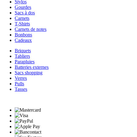
Stylos
Gourdes
Sacs à dos
Carnets
T-Shirts
Carnets de notes
Bonbons
Cadeaux
Briquets
Tabliers
Parapluies
Batteries externes
Sacs shopping
Verres
Pulls
Tasses