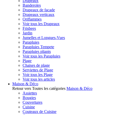
Drapeaux
Banderoles
Drapeaux de facade
Drapeaux verticaux
Oriflammes
Voir tous les Drapeaux
Frisbees
Jardin
Jumelles et Longues-Vues
Parapluies
Parapluies Tempete
Parapluies pliants
Voir tous les Parapluies
Plage
Chaises de plage
Serviettes de Plage
Voir tous les Plage
Voir tous les articles
Maison & Déco
Retour vers Toutes les catégories
Maison & Déco
Assiettes
Bougies
Couvertures
Cuisine
Couteaux de Cuisine