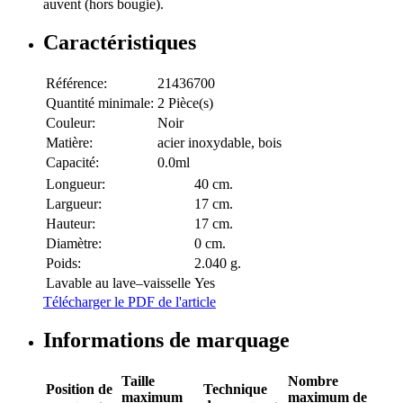
auvent (hors bougie).
Caractéristiques
Référence:
21436700
Quantité minimale:
2 Pièce(s)
Couleur:
Noir
Matière:
acier inoxydable, bois
Capacité:
0.0ml
Longueur:
40 cm.
Largueur:
17 cm.
Hauteur:
17 cm.
Diamètre:
0 cm.
Poids:
2.040 g.
Lavable au lave–vaisselle
Yes
Télécharger le PDF de l'article
Informations de marquage
Taille
Nombre
Position de
Technique
maximum
maximum de