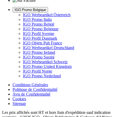
IGO Promo Belgique
IGO Werbeartikel Österreich
IGO Promo Italia
IGO Promo België
IGO Promo Belgique
IGO Profil Sverige
IGO Profil Danmark
IGO Objets Pub France
IGO Werbeartikel Deutschland
IGO Promo Ireland
IGO Promo Suomi
IGO Werbeartikel Schweiz
IGO Promo United Kingdom
IGO Profil Norge
IGO Promo Nederland
Conditions Générales
Politique de Confidentialité
Avis de Confidentialité
Cookies
Sitemap
Les prix affichés sont HT et hors frais d'expédition sauf indication