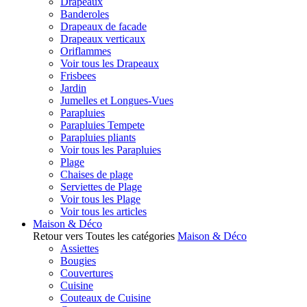
Drapeaux
Banderoles
Drapeaux de facade
Drapeaux verticaux
Oriflammes
Voir tous les Drapeaux
Frisbees
Jardin
Jumelles et Longues-Vues
Parapluies
Parapluies Tempete
Parapluies pliants
Voir tous les Parapluies
Plage
Chaises de plage
Serviettes de Plage
Voir tous les Plage
Voir tous les articles
Maison & Déco
Retour vers Toutes les catégories
Maison & Déco
Assiettes
Bougies
Couvertures
Cuisine
Couteaux de Cuisine