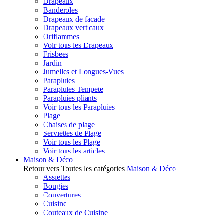
Drapeaux
Banderoles
Drapeaux de facade
Drapeaux verticaux
Oriflammes
Voir tous les Drapeaux
Frisbees
Jardin
Jumelles et Longues-Vues
Parapluies
Parapluies Tempete
Parapluies pliants
Voir tous les Parapluies
Plage
Chaises de plage
Serviettes de Plage
Voir tous les Plage
Voir tous les articles
Maison & Déco
Retour vers Toutes les catégories
Maison & Déco
Assiettes
Bougies
Couvertures
Cuisine
Couteaux de Cuisine