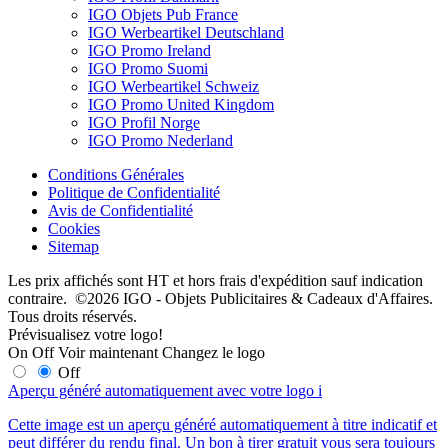
IGO Objets Pub France
IGO Werbeartikel Deutschland
IGO Promo Ireland
IGO Promo Suomi
IGO Werbeartikel Schweiz
IGO Promo United Kingdom
IGO Profil Norge
IGO Promo Nederland
Conditions Générales
Politique de Confidentialité
Avis de Confidentialité
Cookies
Sitemap
Les prix affichés sont HT et hors frais d'expédition sauf indication
contraire. ©2026 IGO - Objets Publicitaires & Cadeaux d'Affaires.
Tous droits réservés.
Prévisualisez votre logo!
On
Off
Voir maintenant
Changez le logo
Off
Aperçu généré automatiquement avec votre logo
i
Cette image est un aperçu généré automatiquement à titre indicatif et
peut différer du rendu final. Un bon à tirer gratuit vous sera toujours