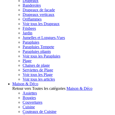
Drapeaux
Banderoles
Drapeaux de facade
Drapeaux verticaux
Oriflammes
Voir tous les Drapeaux
Frisbees
Jardin
Jumelles et Longues-Vues
Parapluies
Parapluies Tempete
Parapluies pliants
Voir tous les Parapluies
Plage
Chaises de plage
Serviettes de Plage
Voir tous les Plage
Voir tous les articles
Maison & Déco
Retour vers Toutes les catégories
Maison & Déco
Assiettes
Bougies
Couvertures
Cuisine
Couteaux de Cuisine