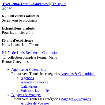
Excellent
4.3
sur 5 -
3.449
avis
650.000 clients satisfaits
Serez-vous le prochain?
Échantillons gratuits
Pour les articles à 5 €
80 ans d’expérience
Nous faisons la différence
NL
Nederlands
Recherche
Connexion
collection complète
Fermer
Menu
Retour
Catégories
Agendas & Calendriers
Retour vers Toutes les catégories
Agendas & Calendriers
Agendas
Agendas de Poche
Calendriers
Voir tous les articles
Bagages & Voyages
Retour vers Toutes les catégories
Bagages & Voyages
Articles de Voyage