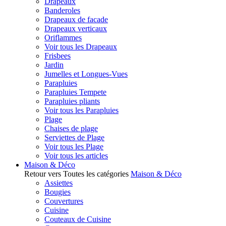
Drapeaux
Banderoles
Drapeaux de facade
Drapeaux verticaux
Oriflammes
Voir tous les Drapeaux
Frisbees
Jardin
Jumelles et Longues-Vues
Parapluies
Parapluies Tempete
Parapluies pliants
Voir tous les Parapluies
Plage
Chaises de plage
Serviettes de Plage
Voir tous les Plage
Voir tous les articles
Maison & Déco
Retour vers Toutes les catégories
Maison & Déco
Assiettes
Bougies
Couvertures
Cuisine
Couteaux de Cuisine