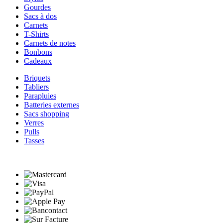
Gourdes
Sacs à dos
Carnets
T-Shirts
Carnets de notes
Bonbons
Cadeaux
Briquets
Tabliers
Parapluies
Batteries externes
Sacs shopping
Verres
Pulls
Tasses