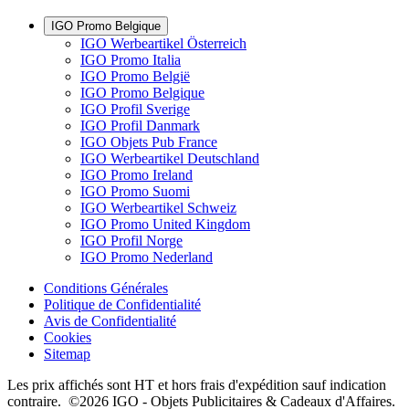
IGO Promo Belgique
IGO Werbeartikel Österreich
IGO Promo Italia
IGO Promo België
IGO Promo Belgique
IGO Profil Sverige
IGO Profil Danmark
IGO Objets Pub France
IGO Werbeartikel Deutschland
IGO Promo Ireland
IGO Promo Suomi
IGO Werbeartikel Schweiz
IGO Promo United Kingdom
IGO Profil Norge
IGO Promo Nederland
Conditions Générales
Politique de Confidentialité
Avis de Confidentialité
Cookies
Sitemap
Les prix affichés sont HT et hors frais d'expédition sauf indication
contraire. ©2026 IGO - Objets Publicitaires & Cadeaux d'Affaires.