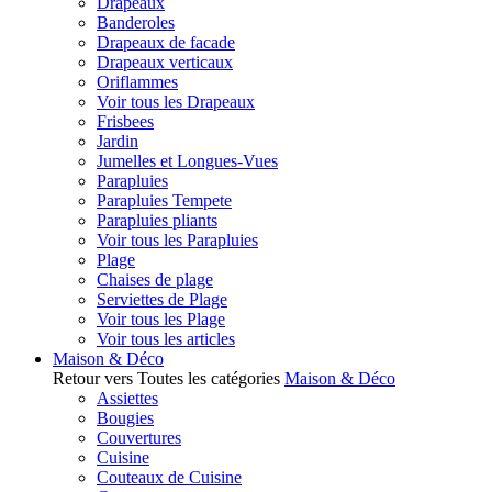
Drapeaux
Banderoles
Drapeaux de facade
Drapeaux verticaux
Oriflammes
Voir tous les Drapeaux
Frisbees
Jardin
Jumelles et Longues-Vues
Parapluies
Parapluies Tempete
Parapluies pliants
Voir tous les Parapluies
Plage
Chaises de plage
Serviettes de Plage
Voir tous les Plage
Voir tous les articles
Maison & Déco
Retour vers Toutes les catégories
Maison & Déco
Assiettes
Bougies
Couvertures
Cuisine
Couteaux de Cuisine