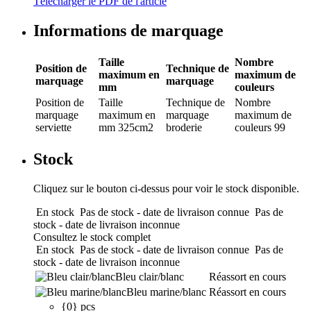
Télécharger le PDF de l'article
Informations de marquage
Taille
Nombre
Position de
Technique de
maximum en
maximum de
marquage
marquage
mm
couleurs
Position de
Taille
Technique de
Nombre
marquage
maximum en
marquage
maximum de
serviette
mm
325cm2
broderie
couleurs
99
Stock
Cliquez sur le bouton ci-dessus pour voir le stock disponible.
En stock
Pas de stock - date de livraison connue
Pas de
stock - date de livraison inconnue
Consultez le stock complet
En stock
Pas de stock - date de livraison connue
Pas de
stock - date de livraison inconnue
Bleu clair/blanc
Réassort en cours
Bleu marine/blanc
Réassort en cours
{0} pcs