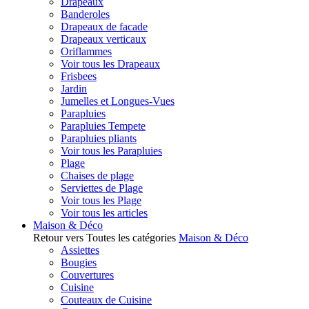
Drapeaux
Banderoles
Drapeaux de facade
Drapeaux verticaux
Oriflammes
Voir tous les Drapeaux
Frisbees
Jardin
Jumelles et Longues-Vues
Parapluies
Parapluies Tempete
Parapluies pliants
Voir tous les Parapluies
Plage
Chaises de plage
Serviettes de Plage
Voir tous les Plage
Voir tous les articles
Maison & Déco
Retour vers Toutes les catégories
Maison & Déco
Assiettes
Bougies
Couvertures
Cuisine
Couteaux de Cuisine