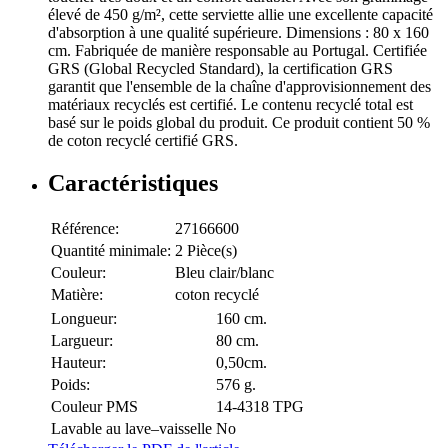
élevé de 450 g/m², cette serviette allie une excellente capacité
d'absorption à une qualité supérieure. Dimensions : 80 x 160
cm. Fabriquée de manière responsable au Portugal. Certifiée
GRS (Global Recycled Standard), la certification GRS
garantit que l'ensemble de la chaîne d'approvisionnement des
matériaux recyclés est certifié. Le contenu recyclé total est
basé sur le poids global du produit. Ce produit contient 50 %
de coton recyclé certifié GRS.
Caractéristiques
Référence:
27166600
Quantité minimale:
2 Pièce(s)
Couleur:
Bleu clair/blanc
Matière:
coton recyclé
Longueur:
160 cm.
Largueur:
80 cm.
Hauteur:
0,50cm.
Poids:
576 g.
Couleur PMS
14-4318 TPG
Lavable au lave–vaisselle
No