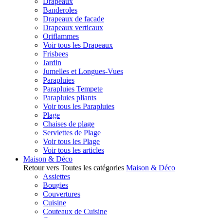
Drapeaux
Banderoles
Drapeaux de facade
Drapeaux verticaux
Oriflammes
Voir tous les Drapeaux
Frisbees
Jardin
Jumelles et Longues-Vues
Parapluies
Parapluies Tempete
Parapluies pliants
Voir tous les Parapluies
Plage
Chaises de plage
Serviettes de Plage
Voir tous les Plage
Voir tous les articles
Maison & Déco
Retour vers Toutes les catégories
Maison & Déco
Assiettes
Bougies
Couvertures
Cuisine
Couteaux de Cuisine