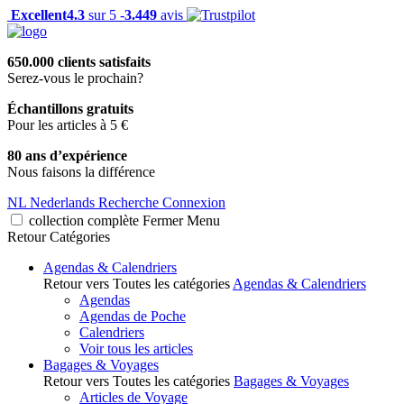
Excellent
4.3
sur 5 -
3.449
avis
650.000 clients satisfaits
Serez-vous le prochain?
Échantillons gratuits
Pour les articles à 5 €
80 ans d’expérience
Nous faisons la différence
NL
Nederlands
Recherche
Connexion
collection complète
Fermer
Menu
Retour
Catégories
Agendas & Calendriers
Retour vers Toutes les catégories
Agendas & Calendriers
Agendas
Agendas de Poche
Calendriers
Voir tous les articles
Bagages & Voyages
Retour vers Toutes les catégories
Bagages & Voyages
Articles de Voyage