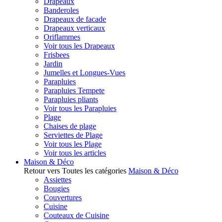
Drapeaux
Banderoles
Drapeaux de facade
Drapeaux verticaux
Oriflammes
Voir tous les Drapeaux
Frisbees
Jardin
Jumelles et Longues-Vues
Parapluies
Parapluies Tempete
Parapluies pliants
Voir tous les Parapluies
Plage
Chaises de plage
Serviettes de Plage
Voir tous les Plage
Voir tous les articles
Maison & Déco
Retour vers Toutes les catégories
Maison & Déco
Assiettes
Bougies
Couvertures
Cuisine
Couteaux de Cuisine