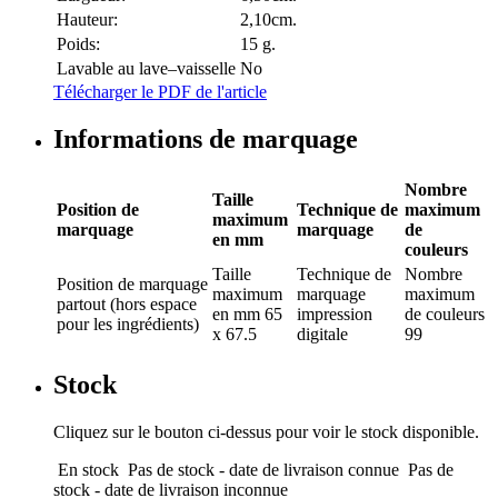
Hauteur:
2,10cm.
Poids:
15 g.
Lavable au lave–vaisselle
No
Télécharger le PDF de l'article
Informations de marquage
Nombre
Taille
Position de
Technique de
maximum
maximum
marquage
marquage
de
en mm
couleurs
Taille
Technique de
Nombre
Position de marquage
maximum
marquage
maximum
partout (hors espace
en mm
65
impression
de couleurs
pour les ingrédients)
x 67.5
digitale
99
Stock
Cliquez sur le bouton ci-dessus pour voir le stock disponible.
En stock
Pas de stock - date de livraison connue
Pas de
stock - date de livraison inconnue