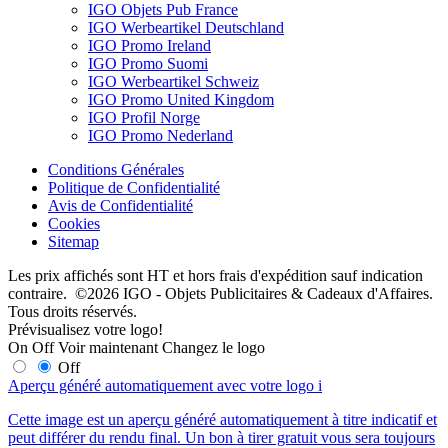
IGO Objets Pub France
IGO Werbeartikel Deutschland
IGO Promo Ireland
IGO Promo Suomi
IGO Werbeartikel Schweiz
IGO Promo United Kingdom
IGO Profil Norge
IGO Promo Nederland
Conditions Générales
Politique de Confidentialité
Avis de Confidentialité
Cookies
Sitemap
Les prix affichés sont HT et hors frais d'expédition sauf indication
contraire. ©2026 IGO - Objets Publicitaires & Cadeaux d'Affaires.
Tous droits réservés.
Prévisualisez votre logo!
On
Off
Voir maintenant
Changez le logo
Off
Aperçu généré automatiquement avec votre logo
i
Cette image est un aperçu généré automatiquement à titre indicatif et
peut différer du rendu final. Un bon à tirer gratuit vous sera toujours