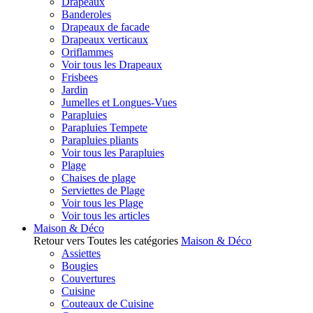
Drapeaux
Banderoles
Drapeaux de facade
Drapeaux verticaux
Oriflammes
Voir tous les Drapeaux
Frisbees
Jardin
Jumelles et Longues-Vues
Parapluies
Parapluies Tempete
Parapluies pliants
Voir tous les Parapluies
Plage
Chaises de plage
Serviettes de Plage
Voir tous les Plage
Voir tous les articles
Maison & Déco
Retour vers Toutes les catégories
Maison & Déco
Assiettes
Bougies
Couvertures
Cuisine
Couteaux de Cuisine