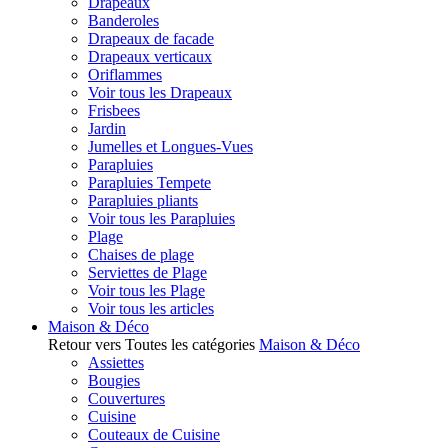
Drapeaux
Banderoles
Drapeaux de facade
Drapeaux verticaux
Oriflammes
Voir tous les Drapeaux
Frisbees
Jardin
Jumelles et Longues-Vues
Parapluies
Parapluies Tempete
Parapluies pliants
Voir tous les Parapluies
Plage
Chaises de plage
Serviettes de Plage
Voir tous les Plage
Voir tous les articles
Maison & Déco
Retour vers Toutes les catégories
Maison & Déco
Assiettes
Bougies
Couvertures
Cuisine
Couteaux de Cuisine