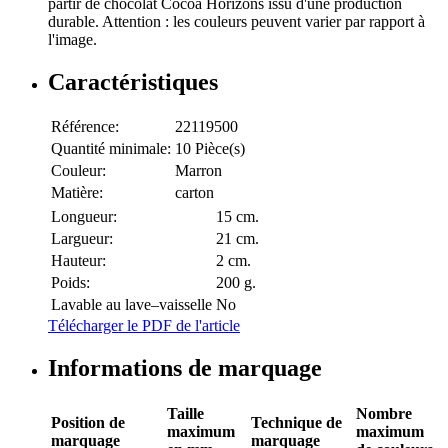
partir de chocolat Cocoa Horizons issu d'une production
durable. Attention : les couleurs peuvent varier par rapport à
l'image.
Caractéristiques
Référence:
22119500
Quantité minimale:
10 Pièce(s)
Couleur:
Marron
Matière:
carton
Longueur:
15 cm.
Largueur:
21 cm.
Hauteur:
2 cm.
Poids:
200 g.
Lavable au lave–vaisselle
No
Télécharger le PDF de l'article
Informations de marquage
Taille
Nombre
Position de
Technique de
maximum
maximum
marquage
marquage