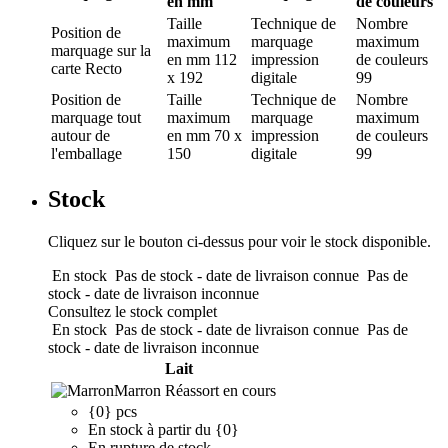
en mm
de couleurs
Taille
Technique de
Nombre
Position de
maximum
marquage
maximum
marquage
sur la
en mm
112
impression
de couleurs
carte Recto
x 192
digitale
99
Position de
Taille
Technique de
Nombre
marquage
tout
maximum
marquage
maximum
autour de
en mm
70 x
impression
de couleurs
l'emballage
150
digitale
99
Stock
Cliquez sur le bouton ci-dessus pour voir le stock disponible.
En stock
Pas de stock - date de livraison connue
Pas de
stock - date de livraison inconnue
Consultez le stock complet
En stock
Pas de stock - date de livraison connue
Pas de
stock - date de livraison inconnue
Lait
Marron
Réassort en cours
{0} pcs
En stock à partir du {0}
En rupture de stock