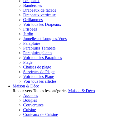
Drapeaux
Banderoles
Drapeaux de facade
Drapeaux verticaux
Oriflammes
Voir tous les Drapeaux
Frisbees
Jardin
Jumelles et Longues-Vues
Parapluies
Parapluies Tempete
Parapluies pliants
Voir tous les Parapluies
Plage
Chaises de plage
Serviettes de Plage
Voir tous les Plage
Voir tous les articles
Maison & Déco
Retour vers Toutes les catégories
Maison & Déco
Assiettes
Bougies
Couvertures
Cuisine
Couteaux de Cuisine