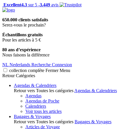
Excellent
4.3
sur 5 -
3.449
avis
650.000 clients satisfaits
Serez-vous le prochain?
Échantillons gratuits
Pour les articles à 5 €
80 ans d’expérience
Nous faisons la différence
NL
Nederlands
Recherche
Connexion
collection complète
Fermer
Menu
Retour
Catégories
Agendas & Calendriers
Retour vers Toutes les catégories
Agendas & Calendriers
Agendas
Agendas de Poche
Calendriers
Voir tous les articles
Bagages & Voyages
Retour vers Toutes les catégories
Bagages & Voyages
Articles de Voyage