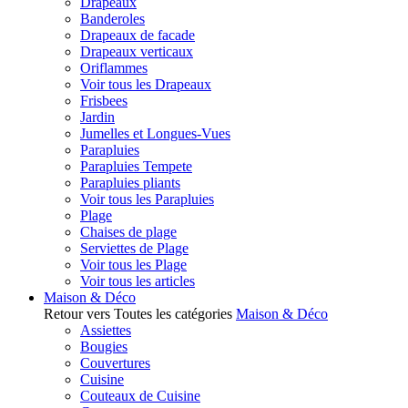
Drapeaux
Banderoles
Drapeaux de facade
Drapeaux verticaux
Oriflammes
Voir tous les Drapeaux
Frisbees
Jardin
Jumelles et Longues-Vues
Parapluies
Parapluies Tempete
Parapluies pliants
Voir tous les Parapluies
Plage
Chaises de plage
Serviettes de Plage
Voir tous les Plage
Voir tous les articles
Maison & Déco
Retour vers Toutes les catégories
Maison & Déco
Assiettes
Bougies
Couvertures
Cuisine
Couteaux de Cuisine