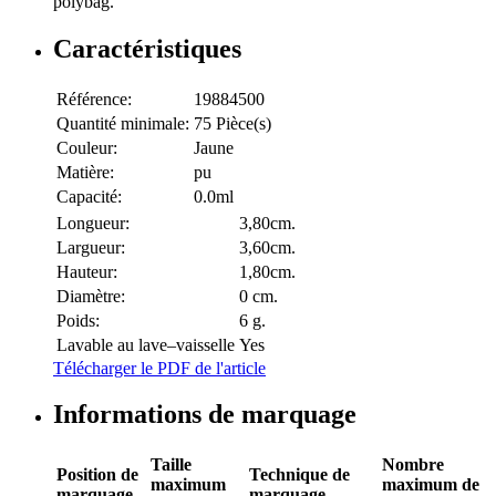
polybag.
Caractéristiques
Référence:
19884500
Quantité minimale:
75 Pièce(s)
Couleur:
Jaune
Matière:
pu
Capacité:
0.0ml
Longueur:
3,80cm.
Largueur:
3,60cm.
Hauteur:
1,80cm.
Diamètre:
0 cm.
Poids:
6 g.
Lavable au lave–vaisselle
Yes
Télécharger le PDF de l'article
Informations de marquage
Taille
Nombre
Position de
Technique de
maximum
maximum de
marquage
marquage