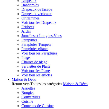
Drapeaux
Banderoles
Drapeaux de facade
Drapeaux verticaux
Oriflammes
Voir tous les Drapeaux
Frisbees
Jardin
Jumelles et Longues-Vues
Parapluies
Parapluies Tempete
Parapluies pliants
Voir tous les Parapluies
Plage
Chaises de plage
Serviettes de Plage
Voir tous les Plage
Voir tous les articles
Maison & Déco
Retour vers Toutes les catégories
Maison & Déco
Assiettes
Bougies
Couvertures
Cuisine
Couteaux de Cuisine