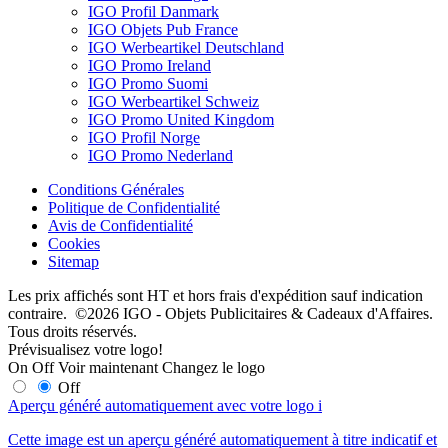
IGO Profil Danmark
IGO Objets Pub France
IGO Werbeartikel Deutschland
IGO Promo Ireland
IGO Promo Suomi
IGO Werbeartikel Schweiz
IGO Promo United Kingdom
IGO Profil Norge
IGO Promo Nederland
Conditions Générales
Politique de Confidentialité
Avis de Confidentialité
Cookies
Sitemap
Les prix affichés sont HT et hors frais d'expédition sauf indication
contraire. ©2026 IGO - Objets Publicitaires & Cadeaux d'Affaires.
Tous droits réservés.
Prévisualisez votre logo!
On
Off
Voir maintenant
Changez le logo
Off
Aperçu généré automatiquement avec votre logo
i
Cette image est un aperçu généré automatiquement à titre indicatif et