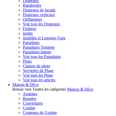
Drapeaux
Banderoles
Drapeaux de facade
Drapeaux verticaux
Oriflammes
Voir tous les Drapeaux
Frisbees
Jardin
Jumelles et Longues-Vues
Parapluies
Parapluies Tempete
Parapluies pliants
Voir tous les Parapluies
Plage
Chaises de plage
Serviettes de Plage
Voir tous les Plage
Voir tous les articles
Maison & Déco
Retour vers Toutes les catégories
Maison & Déco
Assiettes
Bougies
Couvertures
Cuisine
Couteaux de Cuisine