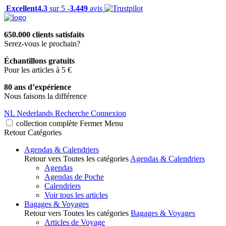
Excellent
4.3
sur 5 -
3.449
avis
650.000 clients satisfaits
Serez-vous le prochain?
Échantillons gratuits
Pour les articles à 5 €
80 ans d’expérience
Nous faisons la différence
NL
Nederlands
Recherche
Connexion
collection complète
Fermer
Menu
Retour
Catégories
Agendas & Calendriers
Retour vers Toutes les catégories
Agendas & Calendriers
Agendas
Agendas de Poche
Calendriers
Voir tous les articles
Bagages & Voyages
Retour vers Toutes les catégories
Bagages & Voyages
Articles de Voyage