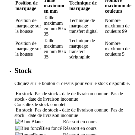
Taille
Nombre
Position de
Technique de
maximum
maximum de
marquage
marquage
en mm
couleurs
Taille
Position de
Technique de
Nombre
maximum
marquage
sur
marquage
maximum de
en mm
80 x
la housse
transfert digital
couleurs
99
35
Taille
Technique de
Position de
Nombre
maximum
marquage
marquage
sur
maximum de
en mm
80 x
transfert
la housse
couleurs
5
35
sérigraphie
Stock
Cliquez sur le bouton ci-dessus pour voir le stock disponible.
En stock
Pas de stock - date de livraison connue
Pas de
stock - date de livraison inconnue
Consultez le stock complet
En stock
Pas de stock - date de livraison connue
Pas de
stock - date de livraison inconnue
Blanc
Réassort en cours
Bleu foncé
Réassort en cours
Rouge
Réassort en cours