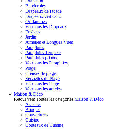
Drapeaux
Banderoles
Drapeaux de facade
Drapeaux verticaux
Oriflammes
Voir tous les Drapeaux
Frisbees
Jardin
Jumelles et Longues-Vues
Parapluies
Parapluies Tempete
Parapluies pliants
Voir tous les Parapluies
Plage
Chaises de plage
Serviettes de Plage
Voir tous les Plage
Voir tous les articles
Maison & Déco
Retour vers Toutes les catégories
Maison & Déco
Assiettes
Bougies
Couvertures
Cuisine
Couteaux de Cuisine