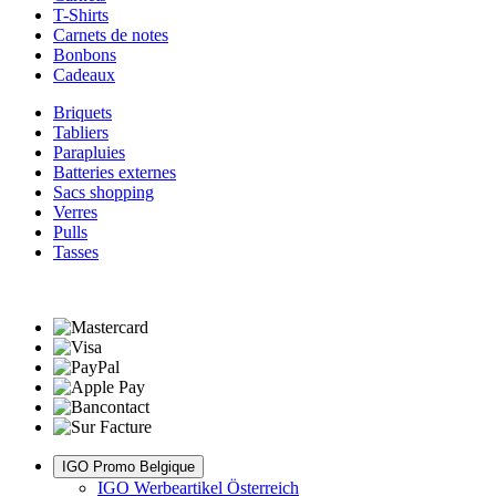
T-Shirts
Carnets de notes
Bonbons
Cadeaux
Briquets
Tabliers
Parapluies
Batteries externes
Sacs shopping
Verres
Pulls
Tasses
IGO Promo Belgique
IGO Werbeartikel Österreich