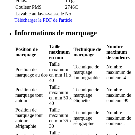
Poids:
15 g.
Couleur PMS
2746C
Lavable au lave–vaisselle
No
Télécharger le PDF de l'article
Informations de marquage
Taille
Nombre
Position de
Technique de
maximum
maximum
marquage
marquage
en mm
de couleurs
Taille
Technique de
Nombre
Position de
maximum
marquage
maximum de
marquage
au dos
en mm
11 x
tampographie
couleurs
4
40
Taille
Position de
Technique de
Nombre
maximum
marquage
tout
marquage
maximum de
en mm
50 x
autour
étiquette
couleurs
99
40
Position de
Taille
Technique de
Nombre
marquage
tout
maximum
marquage
maximum de
autour
en mm
35 x
sérigraphie
couleurs
-
sérigraphie
30
Taille