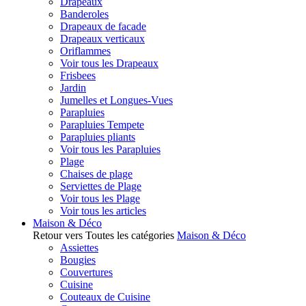
Drapeaux
Banderoles
Drapeaux de facade
Drapeaux verticaux
Oriflammes
Voir tous les Drapeaux
Frisbees
Jardin
Jumelles et Longues-Vues
Parapluies
Parapluies Tempete
Parapluies pliants
Voir tous les Parapluies
Plage
Chaises de plage
Serviettes de Plage
Voir tous les Plage
Voir tous les articles
Maison & Déco
Retour vers Toutes les catégories
Maison & Déco
Assiettes
Bougies
Couvertures
Cuisine
Couteaux de Cuisine