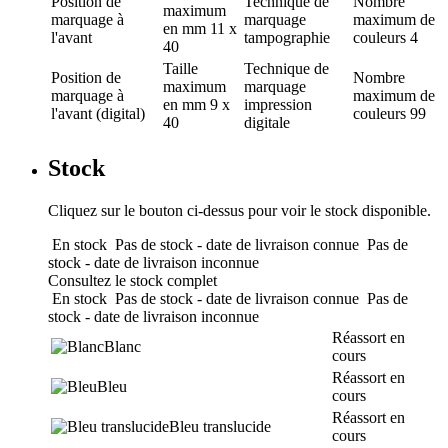
Position de
Technique de
Nombre
maximum
marquage
à
marquage
maximum de
en mm
11 x
l'avant
tampographie
couleurs
4
40
Taille
Technique de
Position de
Nombre
maximum
marquage
marquage
à
maximum de
en mm
9 x
impression
l'avant (digital)
couleurs
99
40
digitale
Stock
Cliquez sur le bouton ci-dessus pour voir le stock disponible.
En stock
Pas de stock - date de livraison connue
Pas de
stock - date de livraison inconnue
Consultez le stock complet
En stock
Pas de stock - date de livraison connue
Pas de
stock - date de livraison inconnue
Réassort en
Blanc
cours
Réassort en
Bleu
cours
Réassort en
Bleu translucide
cours