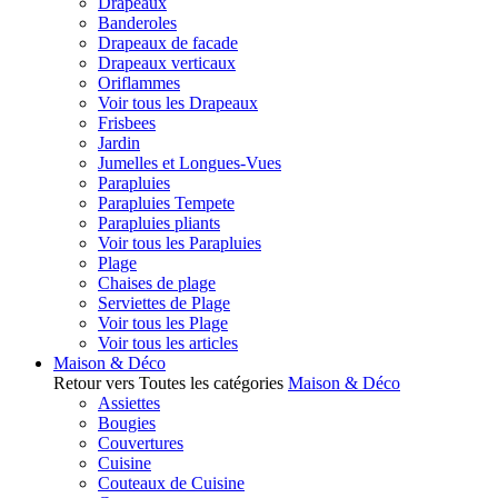
Drapeaux
Banderoles
Drapeaux de facade
Drapeaux verticaux
Oriflammes
Voir tous les Drapeaux
Frisbees
Jardin
Jumelles et Longues-Vues
Parapluies
Parapluies Tempete
Parapluies pliants
Voir tous les Parapluies
Plage
Chaises de plage
Serviettes de Plage
Voir tous les Plage
Voir tous les articles
Maison & Déco
Retour vers Toutes les catégories
Maison & Déco
Assiettes
Bougies
Couvertures
Cuisine
Couteaux de Cuisine