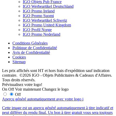
IGO Objets Pub France
IGO Werbeartikel Deutschland
IGO Promo Ireland
IGO Promo Suomi
IGO Werbeartikel Schweiz
IGO Promo United Kingdom
IGO Profil Norge
IGO Promo Nederland
Conditions Générales
Politique de Confidentialité
Avis de Confidentialité
Cookies
Sitemap
Les prix affichés sont HT et hors frais d'expédition sauf indication
contraire. ©2026 IGO - Objets Publicitaires & Cadeaux d'Affaires.
Tous droits réservés.
Prévisualisez votre logo!
On
Off
Voir maintenant
Changez le logo
Off
Aperçu généré automatiquement avec votre logo
i
Cette image est un aperçu généré automatiquement à titre indicatif et
peut différer du rendu final. Un bon à tirer gratuit vous sera toujours