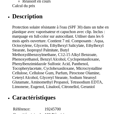
Réassort en cours
Calcul du prix
Description
Protection solaire résistante à l'eau (SPF 30) dans un tube en
plastique avec vaporisateur et capuchon avec clip. Inclus :
marquage en full-color sur autocollant. Utiliser dans les 6
mois après ouverture. Contient 7 ml. Composants : Aqua,
Octocrylene, Glycerin, Ethylhexyl Salicylate, Ethylhexyl
Stearate, Isopropyl Palmitate, Butyl
Methoxydibenzoylmethane, C12-15 Alkyl Benzoate,
Phenoxyethanol, Benzyl Alcohol, Cyclopentasiloxane,
Phenylbenzimidazole Sulfonic Acid, Panthenol,
Tocopherylacetate, Cyclohexasiloxane, Microcrystalline
Cellulose, Cellulose Gum, Parfum, Piroctone Olamine,
Ceteryl Alcohol, Glyceryl Stearate, Sodium Stearoyl
Glutamate, Aminomethyl Propanol, Tetrasodium EDTA,
Limonene, Eugenol, Linalool, Citronellol, Geraniol
Caractéristiques
Référence:
19245700