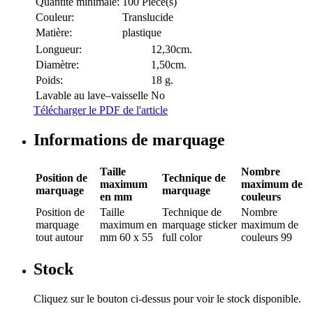
Quantité minimale:
100 Pièce(s)
Couleur:
Translucide
Matière:
plastique
Longueur:
12,30cm.
Diamètre:
1,50cm.
Poids:
18 g.
Lavable au lave–vaisselle
No
Télécharger le PDF de l'article
Informations de marquage
Taille
Nombre
Position de
Technique de
maximum
maximum de
marquage
marquage
en mm
couleurs
Position de
Taille
Technique de
Nombre
marquage
maximum en
marquage
sticker
maximum de
tout autour
mm
60 x 55
full color
couleurs
99
Stock
Cliquez sur le bouton ci-dessus pour voir le stock disponible.