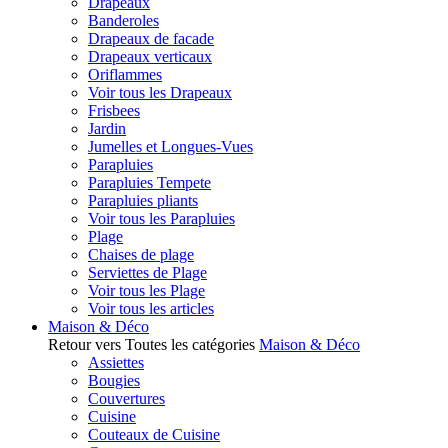
Drapeaux
Banderoles
Drapeaux de facade
Drapeaux verticaux
Oriflammes
Voir tous les Drapeaux
Frisbees
Jardin
Jumelles et Longues-Vues
Parapluies
Parapluies Tempete
Parapluies pliants
Voir tous les Parapluies
Plage
Chaises de plage
Serviettes de Plage
Voir tous les Plage
Voir tous les articles
Maison & Déco
Retour vers Toutes les catégories
Maison & Déco
Assiettes
Bougies
Couvertures
Cuisine
Couteaux de Cuisine