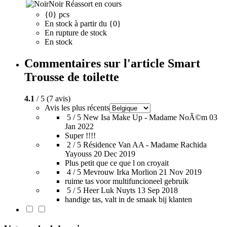
Noir
Réassort en cours
{0} pcs
En stock à partir du {0}
En rupture de stock
En stock
Commentaires sur l'article Smart
Trousse de toilette
4.1
/ 5 (7 avis)
Avis les plus récents
5 / 5
New Isa Make Up - Madame NoÃ©m
03
Jan 2022
Super !!!!
2 / 5
Résidence Van AA - Madame Rachida
Yayouss
20 Dec 2019
Plus petit que ce que l on croyait
4 / 5
Mevrouw Irka Morlion
21 Nov 2019
ruime tas voor multifuncioneel gebruik
5 / 5
Heer Luk Nuyts
13 Sep 2018
handige tas, valt in de smaak bij klanten