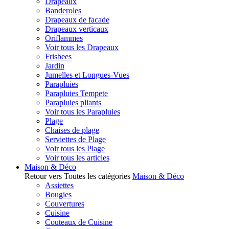
Drapeaux
Banderoles
Drapeaux de facade
Drapeaux verticaux
Oriflammes
Voir tous les Drapeaux
Frisbees
Jardin
Jumelles et Longues-Vues
Parapluies
Parapluies Tempete
Parapluies pliants
Voir tous les Parapluies
Plage
Chaises de plage
Serviettes de Plage
Voir tous les Plage
Voir tous les articles
Maison & Déco
Retour vers Toutes les catégories
Maison & Déco
Assiettes
Bougies
Couvertures
Cuisine
Couteaux de Cuisine