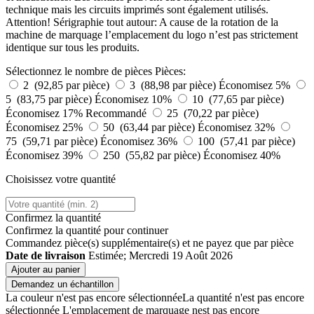
technique mais les circuits imprimés sont également utilisés.
Attention! Sérigraphie tout autour: A cause de la rotation de la
machine de marquage l’emplacement du logo n’est pas strictement
identique sur tous les produits.
Sélectionnez le nombre de pièces
Pièces:
2 (92,85 par pièce)
3 (88,98 par pièce)
Économisez 5%
5 (83,75 par pièce)
Économisez 10%
10 (77,65 par pièce)
Économisez 17%
Recommandé
25 (70,22 par pièce)
Économisez 25%
50 (63,44 par pièce)
Économisez 32%
75 (59,71 par pièce)
Économisez 36%
100 (57,41 par pièce)
Économisez 39%
250 (55,82 par pièce)
Économisez 40%
Choisissez votre quantité
Confirmez la quantité
Confirmez la quantité pour continuer
Commandez
pièce(s) supplémentaire(s) et ne payez que
par pièce
Date de livraison
Estimée; Mercredi 19 Août 2026
Ajouter au panier
Demandez un échantillon
La couleur n'est pas encore sélectionnée
La quantité n'est pas encore
sélectionnée
L'emplacement de marquage nest pas encore