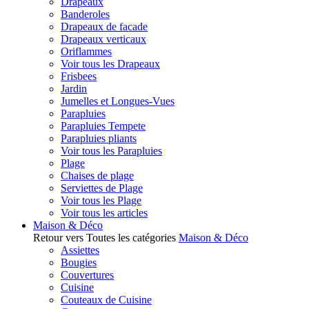
Drapeaux
Banderoles
Drapeaux de facade
Drapeaux verticaux
Oriflammes
Voir tous les Drapeaux
Frisbees
Jardin
Jumelles et Longues-Vues
Parapluies
Parapluies Tempete
Parapluies pliants
Voir tous les Parapluies
Plage
Chaises de plage
Serviettes de Plage
Voir tous les Plage
Voir tous les articles
Maison & Déco
Retour vers Toutes les catégories
Maison & Déco
Assiettes
Bougies
Couvertures
Cuisine
Couteaux de Cuisine