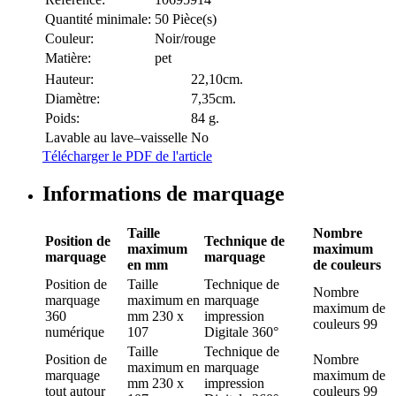
Quantité minimale:
50 Pièce(s)
Couleur:
Noir/rouge
Matière:
pet
Hauteur:
22,10cm.
Diamètre:
7,35cm.
Poids:
84 g.
Lavable au lave–vaisselle
No
Télécharger le PDF de l'article
Informations de marquage
Taille
Nombre
Position de
Technique de
maximum
maximum
marquage
marquage
en mm
de couleurs
Position de
Taille
Technique de
Nombre
marquage
maximum en
marquage
maximum de
360
mm
230 x
impression
couleurs
99
numérique
107
Digitale 360°
Taille
Technique de
Position de
Nombre
maximum en
marquage
marquage
maximum de
mm
230 x
impression
tout autour
couleurs
99