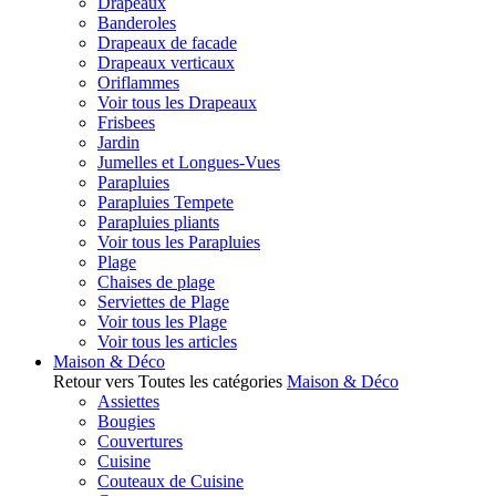
Drapeaux
Banderoles
Drapeaux de facade
Drapeaux verticaux
Oriflammes
Voir tous les Drapeaux
Frisbees
Jardin
Jumelles et Longues-Vues
Parapluies
Parapluies Tempete
Parapluies pliants
Voir tous les Parapluies
Plage
Chaises de plage
Serviettes de Plage
Voir tous les Plage
Voir tous les articles
Maison & Déco
Retour vers Toutes les catégories
Maison & Déco
Assiettes
Bougies
Couvertures
Cuisine
Couteaux de Cuisine