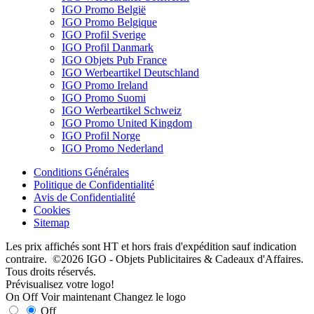
IGO Promo België
IGO Promo Belgique
IGO Profil Sverige
IGO Profil Danmark
IGO Objets Pub France
IGO Werbeartikel Deutschland
IGO Promo Ireland
IGO Promo Suomi
IGO Werbeartikel Schweiz
IGO Promo United Kingdom
IGO Profil Norge
IGO Promo Nederland
Conditions Générales
Politique de Confidentialité
Avis de Confidentialité
Cookies
Sitemap
Les prix affichés sont HT et hors frais d'expédition sauf indication
contraire. ©2026 IGO - Objets Publicitaires & Cadeaux d'Affaires.
Tous droits réservés.
Prévisualisez votre logo!
On
Off
Voir maintenant
Changez le logo
Off