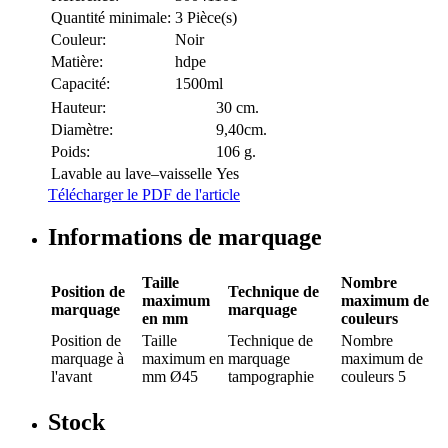
Quantité minimale:
3 Pièce(s)
Couleur:
Noir
Matière:
hdpe
Capacité:
1500ml
Hauteur:
30 cm.
Diamètre:
9,40cm.
Poids:
106 g.
Lavable au lave–vaisselle
Yes
Télécharger le PDF de l'article
Informations de marquage
Taille
Nombre
Position de
Technique de
maximum
maximum de
marquage
marquage
en mm
couleurs
Position de
Taille
Technique de
Nombre
marquage
à
maximum en
marquage
maximum de
l'avant
mm
Ø45
tampographie
couleurs
5
Stock