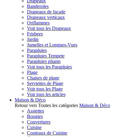
Drapeaux
Banderoles
Drapeaux de facade
Drapeaux verticaux
Oriflammes
Voir tous les Drapeaux
Frisbees
Jardin
Jumelles et Longues-Vues
Parapluies
Parapluies Tempete
Parapluies pliants
Voir tous les Parapluies
Plage
Chaises de plage
Serviettes de Plage
Voir tous les Plage
Voir tous les articles
Maison & Déco
Retour vers Toutes les catégories
Maison & Déco
Assiettes
Bougies
Couvertures
Cuisine
Couteaux de Cuisine