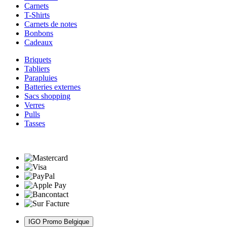
Carnets
T-Shirts
Carnets de notes
Bonbons
Cadeaux
Briquets
Tabliers
Parapluies
Batteries externes
Sacs shopping
Verres
Pulls
Tasses
IGO Promo Belgique