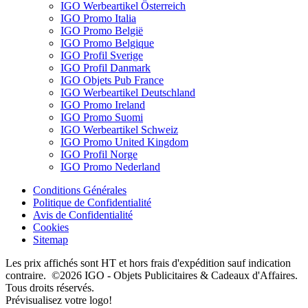
IGO Werbeartikel Österreich
IGO Promo Italia
IGO Promo België
IGO Promo Belgique
IGO Profil Sverige
IGO Profil Danmark
IGO Objets Pub France
IGO Werbeartikel Deutschland
IGO Promo Ireland
IGO Promo Suomi
IGO Werbeartikel Schweiz
IGO Promo United Kingdom
IGO Profil Norge
IGO Promo Nederland
Conditions Générales
Politique de Confidentialité
Avis de Confidentialité
Cookies
Sitemap
Les prix affichés sont HT et hors frais d'expédition sauf indication
contraire. ©2026 IGO - Objets Publicitaires & Cadeaux d'Affaires.
Tous droits réservés.
Prévisualisez votre logo!