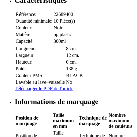
Caractéristiques
Référence:
22689400
Quantité minimale:
10 Pièce(s)
Couleur:
Noir
Matière:
pp plastic
Capacité:
300ml
Longueur:
8 cm.
Largueur:
12 cm.
Hauteur:
0 cm.
Poids:
138 g.
Couleur PMS
BLACK
Lavable au lave–vaisselle
No
Télécharger le PDF de l'article
Informations de marquage
Taille
Nombre
Position de
Technique de
maximum
maximum
marquage
marquage
en mm
de couleurs
Taille
Position de
Technique de
Nombre