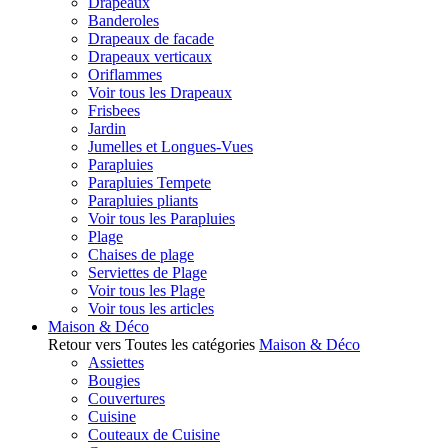
Drapeaux
Banderoles
Drapeaux de facade
Drapeaux verticaux
Oriflammes
Voir tous les Drapeaux
Frisbees
Jardin
Jumelles et Longues-Vues
Parapluies
Parapluies Tempete
Parapluies pliants
Voir tous les Parapluies
Plage
Chaises de plage
Serviettes de Plage
Voir tous les Plage
Voir tous les articles
Maison & Déco
Retour vers Toutes les catégories
Maison & Déco
Assiettes
Bougies
Couvertures
Cuisine
Couteaux de Cuisine