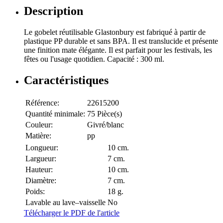
Description
Le gobelet réutilisable Glastonbury est fabriqué à partir de
plastique PP durable et sans BPA. Il est translucide et présente
une finition mate élégante. Il est parfait pour les festivals, les
fêtes ou l'usage quotidien. Capacité : 300 ml.
Caractéristiques
Référence:
22615200
Quantité minimale:
75 Pièce(s)
Couleur:
Givré/blanc
Matière:
pp
Longueur:
10 cm.
Largueur:
7 cm.
Hauteur:
10 cm.
Diamètre:
7 cm.
Poids:
18 g.
Lavable au lave–vaisselle
No
Télécharger le PDF de l'article