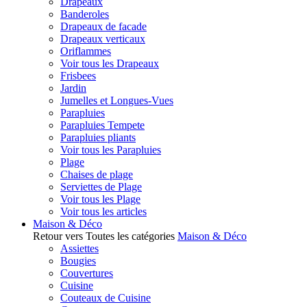
Drapeaux
Banderoles
Drapeaux de facade
Drapeaux verticaux
Oriflammes
Voir tous les Drapeaux
Frisbees
Jardin
Jumelles et Longues-Vues
Parapluies
Parapluies Tempete
Parapluies pliants
Voir tous les Parapluies
Plage
Chaises de plage
Serviettes de Plage
Voir tous les Plage
Voir tous les articles
Maison & Déco
Retour vers Toutes les catégories
Maison & Déco
Assiettes
Bougies
Couvertures
Cuisine
Couteaux de Cuisine