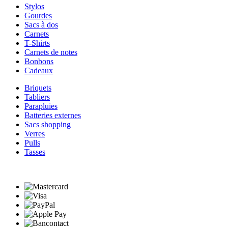
Stylos
Gourdes
Sacs à dos
Carnets
T-Shirts
Carnets de notes
Bonbons
Cadeaux
Briquets
Tabliers
Parapluies
Batteries externes
Sacs shopping
Verres
Pulls
Tasses