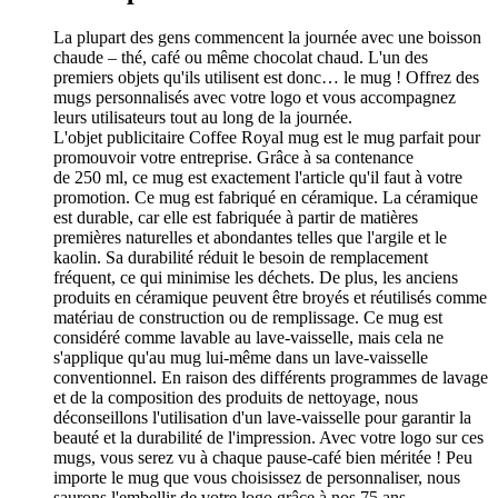
La plupart des gens commencent la journée avec une boisson
chaude – thé, café ou même chocolat chaud. L'un des
premiers objets qu'ils utilisent est donc… le mug ! Offrez des
mugs personnalisés avec votre logo et vous accompagnez
leurs utilisateurs tout au long de la journée.
L'objet publicitaire Coffee Royal mug est le mug parfait pour
promouvoir votre entreprise. Grâce à sa contenance
de 250 ml, ce mug est exactement l'article qu'il faut à votre
promotion. Ce mug est fabriqué en céramique. La céramique
est durable, car elle est fabriquée à partir de matières
premières naturelles et abondantes telles que l'argile et le
kaolin. Sa durabilité réduit le besoin de remplacement
fréquent, ce qui minimise les déchets. De plus, les anciens
produits en céramique peuvent être broyés et réutilisés comme
matériau de construction ou de remplissage. Ce mug est
considéré comme lavable au lave-vaisselle, mais cela ne
s'applique qu'au mug lui-même dans un lave-vaisselle
conventionnel. En raison des différents programmes de lavage
et de la composition des produits de nettoyage, nous
déconseillons l'utilisation d'un lave-vaisselle pour garantir la
beauté et la durabilité de l'impression. Avec votre logo sur ces
mugs, vous serez vu à chaque pause-café bien méritée ! Peu
importe le mug que vous choisissez de personnaliser, nous
saurons l'embellir de votre logo grâce à nos 75 ans