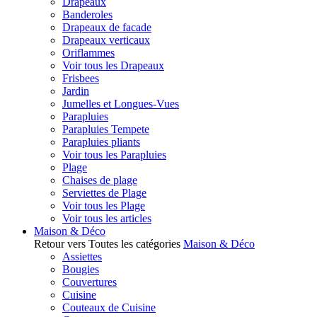
Drapeaux
Banderoles
Drapeaux de facade
Drapeaux verticaux
Oriflammes
Voir tous les Drapeaux
Frisbees
Jardin
Jumelles et Longues-Vues
Parapluies
Parapluies Tempete
Parapluies pliants
Voir tous les Parapluies
Plage
Chaises de plage
Serviettes de Plage
Voir tous les Plage
Voir tous les articles
Maison & Déco
Retour vers Toutes les catégories
Maison & Déco
Assiettes
Bougies
Couvertures
Cuisine
Couteaux de Cuisine