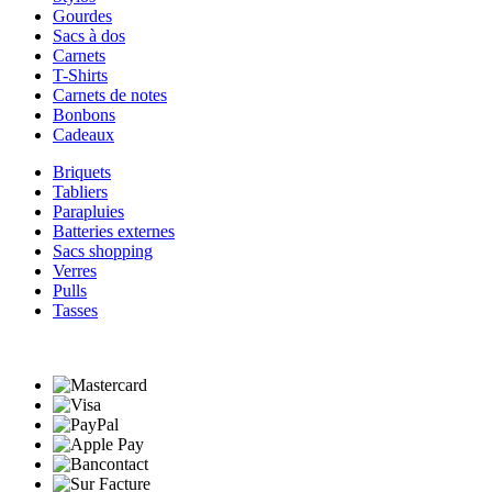
Gourdes
Sacs à dos
Carnets
T-Shirts
Carnets de notes
Bonbons
Cadeaux
Briquets
Tabliers
Parapluies
Batteries externes
Sacs shopping
Verres
Pulls
Tasses