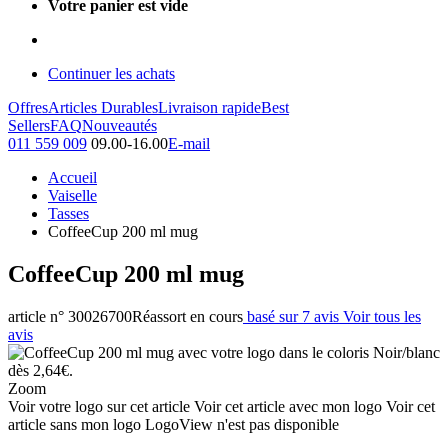
Votre panier est vide
Continuer les achats
Offres
Articles Durables
Livraison rapide
Best
Sellers
FAQ
Nouveautés
011 559 009
09.00-16.00
E-mail
Accueil
Vaiselle
Tasses
CoffeeCup 200 ml mug
CoffeeCup 200 ml mug
article n° 30026700
Réassort en cours
basé sur 7 avis
Voir tous les
avis
Zoom
Voir votre logo sur cet article
Voir cet article avec mon logo
Voir cet
article sans mon logo
LogoView n'est pas disponible