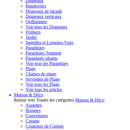
Drapeaux
Banderoles
Drapeaux de facade
Drapeaux verticaux
Oriflammes
Voir tous les Drapeaux
Frisbees
Jardin
Jumelles et Longues-Vues
Parapluies
Parapluies Tempete
Parapluies pliants
Voir tous les Parapluies
Plage
Chaises de plage
Serviettes de Plage
Voir tous les Plage
Voir tous les articles
Maison & Déco
Retour vers Toutes les catégories
Maison & Déco
Assiettes
Bougies
Couvertures
Cuisine
Couteaux de Cuisine