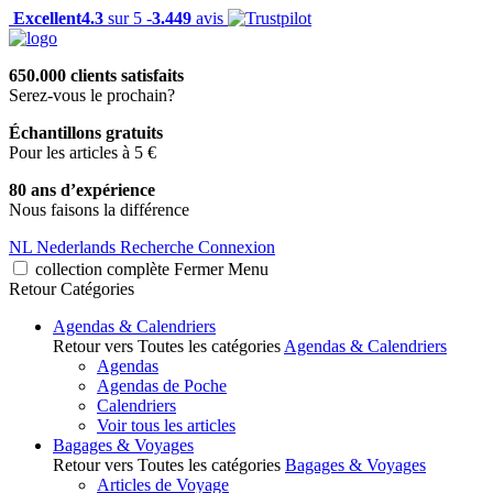
Excellent
4.3
sur 5 -
3.449
avis
650.000 clients satisfaits
Serez-vous le prochain?
Échantillons gratuits
Pour les articles à 5 €
80 ans d’expérience
Nous faisons la différence
NL
Nederlands
Recherche
Connexion
collection complète
Fermer
Menu
Retour
Catégories
Agendas & Calendriers
Retour vers Toutes les catégories
Agendas & Calendriers
Agendas
Agendas de Poche
Calendriers
Voir tous les articles
Bagages & Voyages
Retour vers Toutes les catégories
Bagages & Voyages
Articles de Voyage