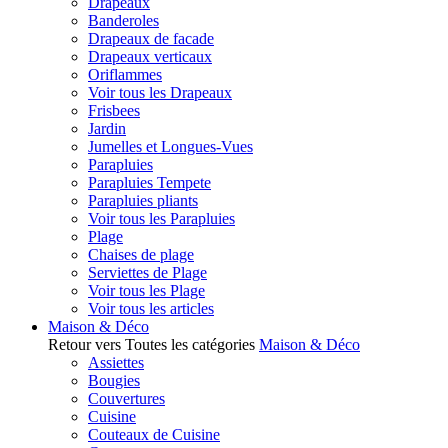
Drapeaux
Banderoles
Drapeaux de facade
Drapeaux verticaux
Oriflammes
Voir tous les Drapeaux
Frisbees
Jardin
Jumelles et Longues-Vues
Parapluies
Parapluies Tempete
Parapluies pliants
Voir tous les Parapluies
Plage
Chaises de plage
Serviettes de Plage
Voir tous les Plage
Voir tous les articles
Maison & Déco
Retour vers Toutes les catégories
Maison & Déco
Assiettes
Bougies
Couvertures
Cuisine
Couteaux de Cuisine