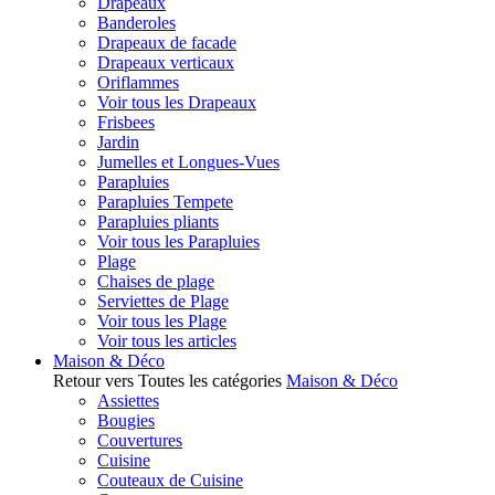
Drapeaux
Banderoles
Drapeaux de facade
Drapeaux verticaux
Oriflammes
Voir tous les Drapeaux
Frisbees
Jardin
Jumelles et Longues-Vues
Parapluies
Parapluies Tempete
Parapluies pliants
Voir tous les Parapluies
Plage
Chaises de plage
Serviettes de Plage
Voir tous les Plage
Voir tous les articles
Maison & Déco
Retour vers Toutes les catégories
Maison & Déco
Assiettes
Bougies
Couvertures
Cuisine
Couteaux de Cuisine