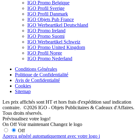
IGO Promo Belgique
IGO Profil Sverige
IGO Profil Danmark
IGO Objets Pub France
IGO Werbeartikel Deutschland
IGO Promo Ireland
IGO Promo Suomi
IGO Werbeartikel Schweiz
IGO Promo United Kingdom
IGO Profil Norge
IGO Promo Nederland
Conditions Générales
Politique de Confidentialité
Avis de Confidentialité
Cookies
Sitemap
Les prix affichés sont HT et hors frais d'expédition sauf indication
contraire. ©2026 IGO - Objets Publicitaires & Cadeaux d'Affaires.
Tous droits réservés.
Prévisualisez votre logo!
On
Off
Voir maintenant
Changez le logo
Off
Aperçu généré automatiquement avec votre logo
i