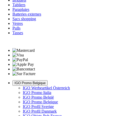
Briquets
Tabliers
Parapluies
Batteries externes
Sacs shopping
Verres
Pulls
Tasses
IGO Promo Belgique
IGO Werbeartikel Österreich
IGO Promo Italia
IGO Promo België
IGO Promo Belgique
IGO Profil Sverige
IGO Profil Danmark
IGO Objets Pub France