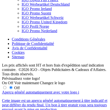
IGO Werbeartikel Deutschland
IGO Promo Ireland
IGO Promo Suomi
IGO Werbeartikel Schweiz
IGO Promo United Kingdom
IGO Profil Norge
IGO Promo Nederland
Conditions Générales
Politique de Confidentialité
Avis de Confidentialité
Cookies
Sitemap
Les prix affichés sont HT et hors frais d'expédition sauf indication
contraire. ©2026 IGO - Objets Publicitaires & Cadeaux d'Affaires.
Tous droits réservés.
Prévisualisez votre logo!
On
Off
Voir maintenant
Changez le logo
Off
Aperçu généré automatiquement avec votre logo
i
Cette image est un aperçu généré automatiquement à titre indicatif et
peut différer du rendu final. Un bon à tirer gratuit vous sera toujours
envoyé avant la mise en production.