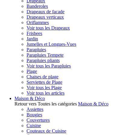
Drapeaux
Banderoles
Drapeaux de facade
Drapeaux verticaux
Oriflammes
Voir tous les Drapeaux
Frisbees
Jardin
Jumelles et Longues-Vues
Parapluies
Parapluies Tempete
Parapluies pliants
Voir tous les Parapluies
Plage
Chaises de plage
Serviettes de Plage
Voir tous les Plage
Voir tous les articles
Maison & Déco
Retour vers Toutes les catégories
Maison & Déco
Assiettes
Bougies
Couvertures
Cuisine
Couteaux de Cuisine