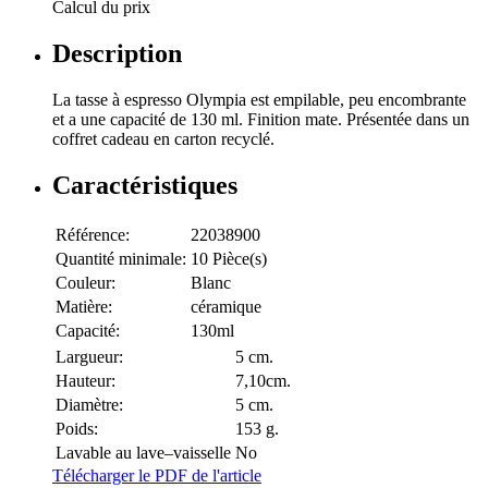
Calcul du prix
Description
La tasse à espresso Olympia est empilable, peu encombrante
et a une capacité de 130 ml. Finition mate. Présentée dans un
coffret cadeau en carton recyclé.
Caractéristiques
Référence:
22038900
Quantité minimale:
10 Pièce(s)
Couleur:
Blanc
Matière:
céramique
Capacité:
130ml
Largueur:
5 cm.
Hauteur:
7,10cm.
Diamètre:
5 cm.
Poids:
153 g.
Lavable au lave–vaisselle
No
Télécharger le PDF de l'article