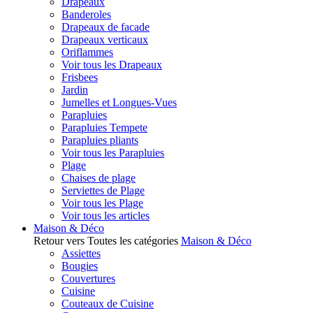
Drapeaux
Banderoles
Drapeaux de facade
Drapeaux verticaux
Oriflammes
Voir tous les Drapeaux
Frisbees
Jardin
Jumelles et Longues-Vues
Parapluies
Parapluies Tempete
Parapluies pliants
Voir tous les Parapluies
Plage
Chaises de plage
Serviettes de Plage
Voir tous les Plage
Voir tous les articles
Maison & Déco
Retour vers Toutes les catégories
Maison & Déco
Assiettes
Bougies
Couvertures
Cuisine
Couteaux de Cuisine