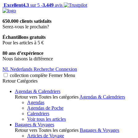
Excellent
4.3
sur 5 -
3.449
avis
650.000 clients satisfaits
Serez-vous le prochain?
Échantillons gratuits
Pour les articles à 5 €
80 ans d’expérience
Nous faisons la différence
NL
Nederlands
Recherche
Connexion
collection complète
Fermer
Menu
Retour
Catégories
Agendas & Calendriers
Retour vers Toutes les catégories
Agendas & Calendriers
Agendas
Agendas de Poche
Calendriers
Voir tous les articles
Bagages & Voyages
Retour vers Toutes les catégories
Bagages & Voyages
Articles de Voyage