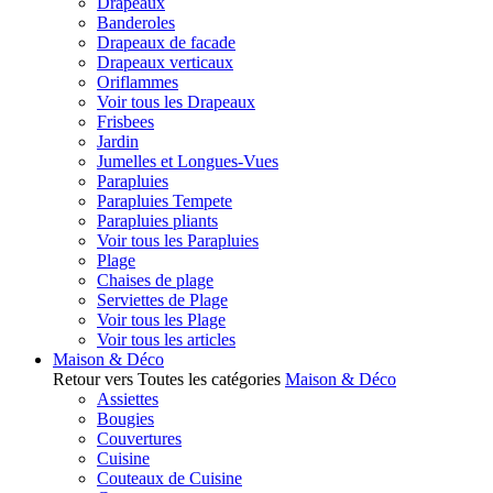
Drapeaux
Banderoles
Drapeaux de facade
Drapeaux verticaux
Oriflammes
Voir tous les Drapeaux
Frisbees
Jardin
Jumelles et Longues-Vues
Parapluies
Parapluies Tempete
Parapluies pliants
Voir tous les Parapluies
Plage
Chaises de plage
Serviettes de Plage
Voir tous les Plage
Voir tous les articles
Maison & Déco
Retour vers Toutes les catégories
Maison & Déco
Assiettes
Bougies
Couvertures
Cuisine
Couteaux de Cuisine