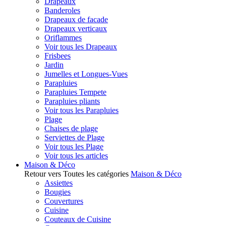
Drapeaux
Banderoles
Drapeaux de facade
Drapeaux verticaux
Oriflammes
Voir tous les Drapeaux
Frisbees
Jardin
Jumelles et Longues-Vues
Parapluies
Parapluies Tempete
Parapluies pliants
Voir tous les Parapluies
Plage
Chaises de plage
Serviettes de Plage
Voir tous les Plage
Voir tous les articles
Maison & Déco
Retour vers Toutes les catégories
Maison & Déco
Assiettes
Bougies
Couvertures
Cuisine
Couteaux de Cuisine