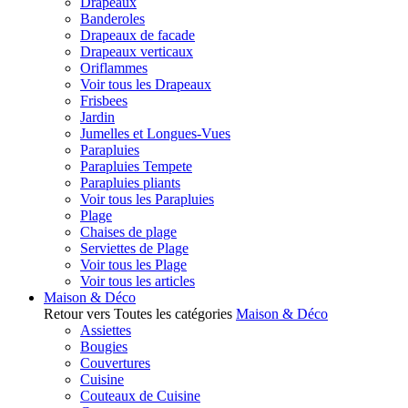
Drapeaux
Banderoles
Drapeaux de facade
Drapeaux verticaux
Oriflammes
Voir tous les Drapeaux
Frisbees
Jardin
Jumelles et Longues-Vues
Parapluies
Parapluies Tempete
Parapluies pliants
Voir tous les Parapluies
Plage
Chaises de plage
Serviettes de Plage
Voir tous les Plage
Voir tous les articles
Maison & Déco
Retour vers Toutes les catégories
Maison & Déco
Assiettes
Bougies
Couvertures
Cuisine
Couteaux de Cuisine