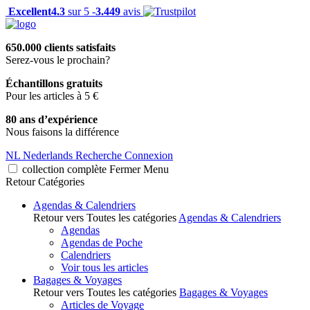
Excellent
4.3
sur 5 -
3.449
avis
650.000 clients satisfaits
Serez-vous le prochain?
Échantillons gratuits
Pour les articles à 5 €
80 ans d’expérience
Nous faisons la différence
NL
Nederlands
Recherche
Connexion
collection complète
Fermer
Menu
Retour
Catégories
Agendas & Calendriers
Retour vers Toutes les catégories
Agendas & Calendriers
Agendas
Agendas de Poche
Calendriers
Voir tous les articles
Bagages & Voyages
Retour vers Toutes les catégories
Bagages & Voyages
Articles de Voyage